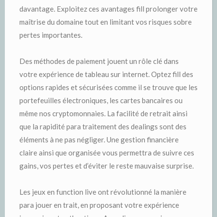
davantage. Exploitez ces avantages fill prolonger votre
maîtrise du domaine tout en limitant vos risques sobre
pertes importantes.
Des méthodes de paiement jouent un rôle clé dans
votre expérience de tableau sur internet. Optez fill des
options rapides et sécurisées comme il se trouve que les
portefeuilles électroniques, les cartes bancaires ou
même nos cryptomonnaies. La facilité de retrait ainsi
que la rapidité para traitement des dealings sont des
éléments à ne pas négliger. Une gestion financière
claire ainsi que organisée vous permettra de suivre ces
gains, vos pertes et d’éviter le reste mauvaise surprise.
Les jeux en function live ont révolutionné la manière
para jouer en trait, en proposant votre expérience