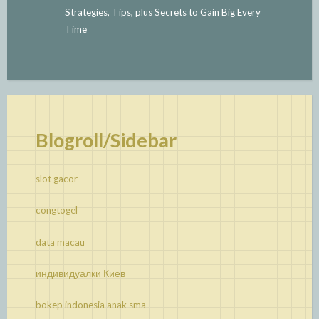
Strategies, Tips, plus Secrets to Gain Big Every
Time
Blogroll/Sidebar
slot gacor
congtogel
data macau
индивидуалки Киев
bokep indonesia anak sma