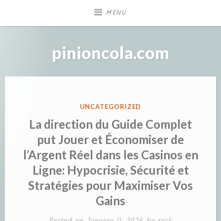
Skip
MENU
to
content
pinioncola.com
POSTED
UNCATEGORIZED
IN
La direction du Guide Complet
put Jouer et Économiser de
l’Argent Réel dans les Casinos en
Ligne: Hypocrisie, Sécurité et
Stratégies pour Maximiser Vos
Gains
Posted on
January 11, 2026
by
rock