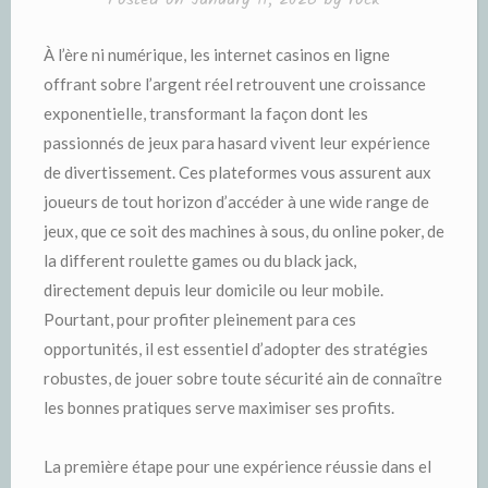
À l’ère ni numérique, les internet casinos en ligne
offrant sobre l’argent réel retrouvent une croissance
exponentielle, transformant la façon dont les
passionnés de jeux para hasard vivent leur expérience
de divertissement. Ces plateformes vous assurent aux
joueurs de tout horizon d’accéder à une wide range de
jeux, que ce soit des machines à sous, du online poker, de
la different roulette games ou du black jack,
directement depuis leur domicile ou leur mobile.
Pourtant, pour profiter pleinement para ces
opportunités, il est essentiel d’adopter des stratégies
robustes, de jouer sobre toute sécurité ain de connaître
les bonnes pratiques serve maximiser ses profits.
La première étape pour une expérience réussie dans el